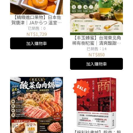
【精緻進口果物】日本佐
賀唐津｜JAからつ 溫室蜜
柑禮盒｜皮薄無籽．細膩
已銷售：0
多汁｜原裝1公斤
NT$1,729
【丰玉蜂蜜】台灣東北角
稀有樹杞蜜｜清爽酸甜・
加入購物車
梅子綠茶風味｜100%國產
已銷售：14
純蜜
NT$850
加入購物車
【福利社書城】翦商：殷