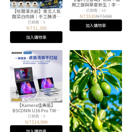
周之變與華夏新生｜李碩
著｜麥田出版
已銷售：10
【哈爾濱水餃】東北人氣
NT$530
NT$680
酸菜白肉鍋｜手工醃漬酸
白菜．獨家棒棒大骨湯底
已銷售：9
加入購物車
｜冷氣房裡最爽的那一鍋
NT$1,209
加入購物車
【Kamera佳美能】
BSCONN U16 Pro TW｜
16吋觸控可攜式雙螢幕擴
已銷售：0
充｜1920×1200 FullHD｜
NT$14,999
DisplayLink一線啟動｜筆
加入購物車
電效率翻倍神器