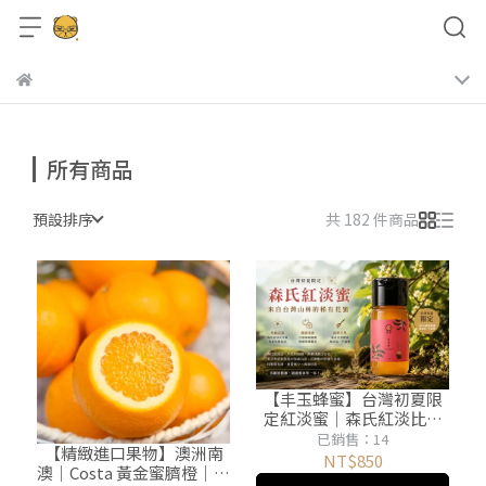
所有商品
預設排序
共 182 件商品
【丰玉蜂蜜】台灣初夏限
定紅淡蜜｜森氏紅淡比花
蜜．琥珀醇香酸甜喉韻長
已銷售：14
【精緻進口果物】澳洲南
｜100%國產純蜜
NT$850
澳｜Costa 黃金蜜臍橙｜蜜