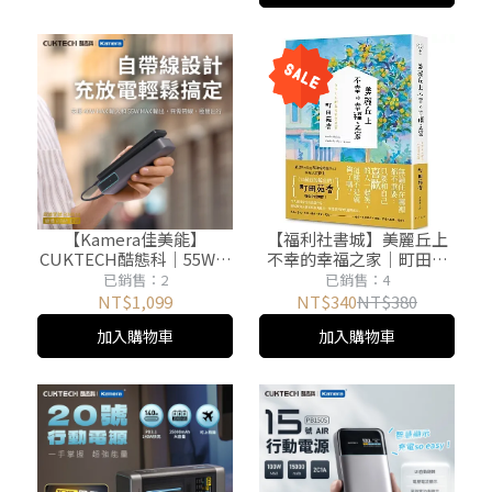
【Kamera佳美能】
【福利社書城】美麗丘上
CUKTECH酷態科｜55W自
不幸的幸福之家｜町田苑
帶線行動電源｜20000mAh
香｜暖心小說
已銷售：2
已銷售：4
PB200N｜BSMI CCC雙認
NT$1,099
NT$340
NT$380
證 可上飛機
加入購物車
加入購物車