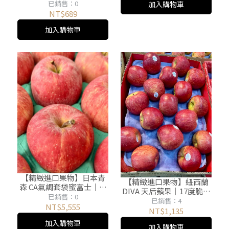
甜爆汁無籽好入口｜一袋
已銷售：0
加入購物車
20顆
NT$689
加入購物車
【精緻進口果物】日本青
【精緻進口果物】紐西蘭
森 CA氣調套袋蜜富士｜滿
DIVA 天后蘋果｜17度脆甜
身果霜處女果｜整箱直送
已銷售：0
爆汁｜20顆入
已銷售：4
NT$5,555
NT$1,135
加入購物車
加入購物車