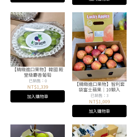
【精緻進口果物】韓國 殿
堂級麝香葡萄
已銷售：0
【精緻進口果物】智利套
NT$1,339
袋富士蘋果｜10顆入
已銷售：3
加入購物車
NT$1,009
加入購物車