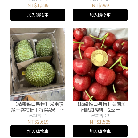
10000mAh 55W 三孔快充
｜10000mAh 33W 自帶線
NT$1,299
NT$999
快充
加入購物車
加入購物車
【精緻進口果物】越南頂
【精緻進口果物】美國加
級干堯榴槤｜特選A果｜到
州脆甜櫻桃｜2公斤
貨即發
已銷售：1
已銷售：7
NT$2,619
NT$1,525
加入購物車
加入購物車