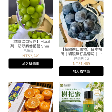
【精緻進口果物】日本山
梨｜翡翠麝香葡萄 Shine
【精緻進口果物】日本福
Muscat｜無籽免吐．連皮
已銷售：0
岡｜貓眼無籽黑葡萄｜濃
可食｜溫室空運一房
NT$2,249
甜爆汁．豐潤厚實｜一房
已銷售：2
600g
NT$1,469
加入購物車
加入購物車