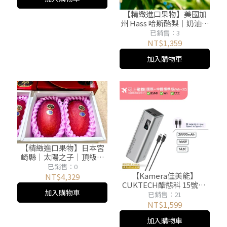
【精緻進口果物】美國加
州 Hass 哈斯酪梨｜奶油綿
密超級食物｜一袋10顆
已銷售：3
NT$1,359
加入購物車
【精緻進口果物】日本宮
崎縣｜太陽之子｜頂級完
熟芒果｜一盒2玉
已銷售：0
【Kamera佳美能】
NT$4,329
CUKTECH酷態科 15號SE
加入購物車
｜100W行動電源｜
已銷售：21
20000mAh PB200｜
NT$1,599
CCC+BSMI雙認證 可充筆
加入購物車
電 可上飛機