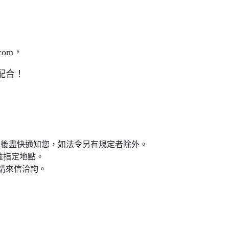
com，
配合！
。
單後盡快通知您，如法令另有規定者除外。
到達指定地點。
區請來信洽詢。