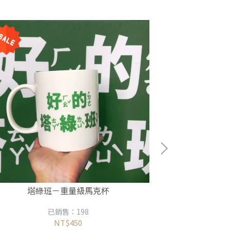
塔綠班－重量級馬克杯
已銷售：198
NT$450