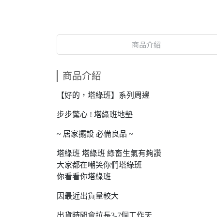
商品介紹
商品介紹
【好的，塔綠班】系列周邊
步步驚心 ! 塔綠班地墊
~ 居家擺設 必備良品 ~
塔綠班 塔綠班 綠畜生氣有夠讚
大家都在嘲笑你們塔綠班
你看看你塔綠班
因最近出貨量較大
出貨時間會拉長3-7個工作天