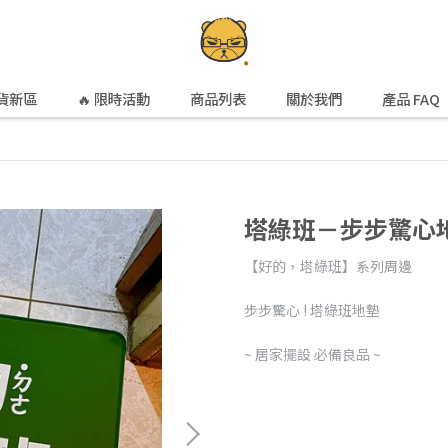
貨新區
🔥 限時活動
商品列表
關於我們
產品 FAQ
塔綠班－步步驚心
【好的，塔綠班】系列周邊
步步驚心 ! 塔綠班地墊
~ 居家擺設 必備良品 ~