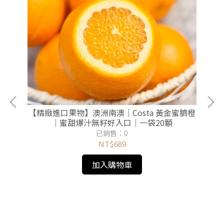
【精緻進口果物】澳洲南澳｜Costa 黃金蜜臍橙
｜蜜甜爆汁無籽好入口｜一袋20顆
已銷售：0
NT$689
加入購物車
【