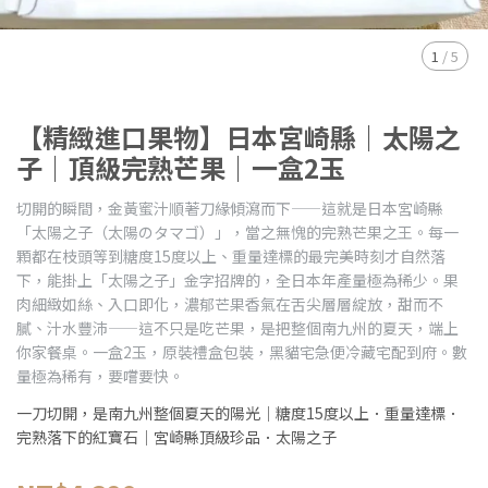
1
/
5
【精緻進口果物】日本宮崎縣｜太陽之
子｜頂級完熟芒果｜一盒2玉
切開的瞬間，金黃蜜汁順著刀緣傾瀉而下——這就是日本宮崎縣
「太陽之子（太陽のタマゴ）」，當之無愧的完熟芒果之王。每一
顆都在枝頭等到糖度15度以上、重量達標的最完美時刻才自然落
下，能掛上「太陽之子」金字招牌的，全日本年產量極為稀少。果
肉細緻如絲、入口即化，濃郁芒果香氣在舌尖層層綻放，甜而不
膩、汁水豐沛——這不只是吃芒果，是把整個南九州的夏天，端上
你家餐桌。一盒2玉，原裝禮盒包裝，黑貓宅急便冷藏宅配到府。數
量極為稀有，要嚐要快。
一刀切開，是南九州整個夏天的陽光｜糖度15度以上．重量達標．
完熟落下的紅寶石｜宮崎縣頂級珍品．太陽之子