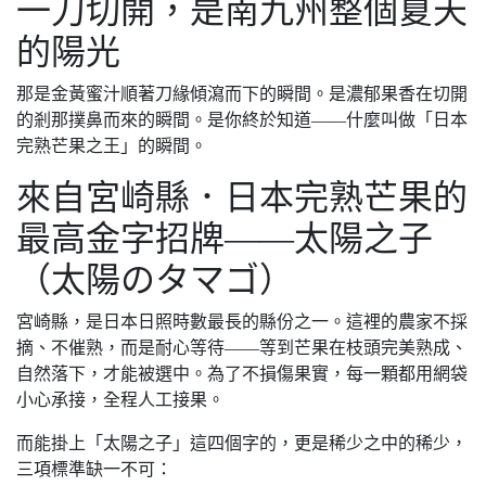
一刀切開，是南九州整個夏天
的陽光
那是金黃蜜汁順著刀緣傾瀉而下的瞬間。是濃郁果香在切開
的剎那撲鼻而來的瞬間。是你終於知道——什麼叫做「日本
完熟芒果之王」的瞬間。
來自宮崎縣．日本完熟芒果的
最高金字招牌——太陽之子
（太陽のタマゴ）
宮崎縣，是日本日照時數最長的縣份之一。這裡的農家不採
摘、不催熟，而是耐心等待——等到芒果在枝頭完美熟成、
自然落下，才能被選中。為了不損傷果實，每一顆都用網袋
小心承接，全程人工接果。
而能掛上「太陽之子」這四個字的，更是稀少之中的稀少，
三項標準缺一不可：