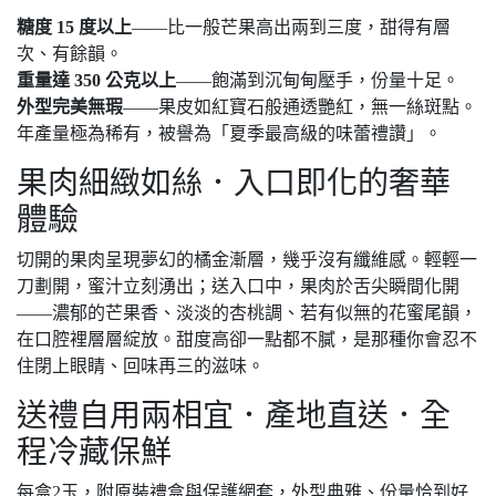
糖度 15 度以上
——比一般芒果高出兩到三度，甜得有層
次、有餘韻。
重量達 350 公克以上
——飽滿到沉甸甸壓手，份量十足。
外型完美無瑕
——果皮如紅寶石般通透艷紅，無一絲斑點。
年產量極為稀有，被譽為「夏季最高級的味蕾禮讚」。
果肉細緻如絲．入口即化的奢華
體驗
切開的果肉呈現夢幻的橘金漸層，幾乎沒有纖維感。輕輕一
刀劃開，蜜汁立刻湧出；送入口中，果肉於舌尖瞬間化開
——濃郁的芒果香、淡淡的杏桃調、若有似無的花蜜尾韻，
在口腔裡層層綻放。甜度高卻一點都不膩，是那種你會忍不
住閉上眼睛、回味再三的滋味。
送禮自用兩相宜．產地直送．全
程冷藏保鮮
每盒2玉，附原裝禮盒與保護網套，外型典雅、份量恰到好