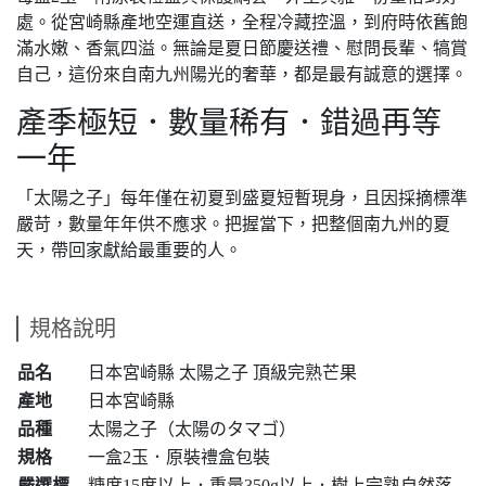
處。從宮崎縣產地空運直送，全程冷藏控溫，到府時依舊飽
滿水嫩、香氣四溢。無論是夏日節慶送禮、慰問長輩、犒賞
自己，這份來自南九州陽光的奢華，都是最有誠意的選擇。
產季極短．數量稀有．錯過再等
一年
「太陽之子」每年僅在初夏到盛夏短暫現身，且因採摘標準
嚴苛，數量年年供不應求。把握當下，把整個南九州的夏
天，帶回家獻給最重要的人。
規格說明
品名
日本宮崎縣 太陽之子 頂級完熟芒果
產地
日本宮崎縣
品種
太陽之子（太陽のタマゴ）
規格
一盒2玉．原裝禮盒包裝
嚴選標
糖度15度以上．重量350g以上．樹上完熟自然落